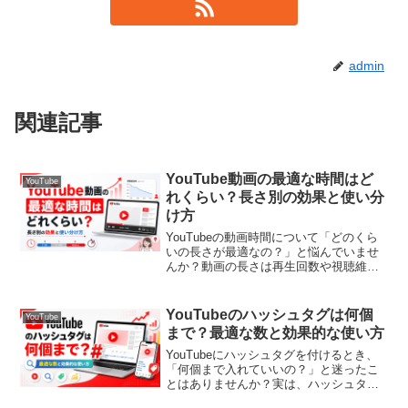
admin
関連記事
YouTube動画の最適な時間はど
YouTube
れくらい？長さ別の効果と使い分
け方
YouTubeの動画時間について「どのくら
いの長さが最適なの？」と悩んでいませ
んか？動画の長さは再生回数や視聴維持
率に大きく影響します。この記事では、
YouTube動画の最適な時間について、目
的別・ジャンル別に詳しく解説していき
YouTubeのハッシュタグは何個
YouTube
ます。ぜひ最...
まで？最適な数と効果的な使い方
YouTubeにハッシュタグを付けるとき、
「何個まで入れていいの？」と迷ったこ
とはありませんか？実は、ハッシュタグ
の数には明確なルールがあり、入れすぎ