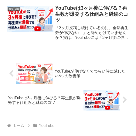
数は大きく変わります。この記事では、
クリックされるタイトルの法則から具体
YouTubeは3ヶ月後に伸びる？再
YouTube
的なテクニックまで、...
生数が爆発する仕組みと継続のコ
ツ
「3ヶ月投稿し続けているのに、全然再生
数が伸びない…」と諦めかけていません
か？実は、YouTubeには「3ヶ月後に伸び
る」という現象が多くのチャンネルで起
きています。今まさに停滞期で悩んでい
る方に向けて、その仕組みと乗り越え方
を詳しく解説し...
YouTubeが伸びなくてつらい時に試した
い5つの改善策
YouTubeは3ヶ月後に伸びる？再生数が爆
発する仕組みと継続のコツ
ホーム
YouTube