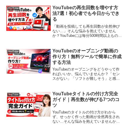
ると逆効果になることもあります。この
記事では、YouTubeのハッシュタグの上
YouTubeの再生回数を増やす方
YouTube
限や効果的な...
法7選！初心者でも今日からでき
る
「動画を投稿しても再生回数が全然伸び
ない…」そんな悩みを抱えていません
か？YouTubeには毎分500時間以上もの動
画がアップロードされており、ただ投稿
するだけでは埋もれてしまうのが現実で
す。しかし、正しい方法を知って実践す
YouTubeのオープニング動画の
YouTube
れば、着実に再生...
作り方！無料ツールで簡単に作成
する方法
YouTubeのオープニングをどうやって作
ればいいか、悩んでいませんか？「セン
スがない」「ソフトが難しそう」と感じ
て、なかなか一歩が踏み出せない方も多
いはずです。実は、オープニングは初心
者でも簡単に作れるツールや方法がたく
YouTubeタイトルの付け方完全
YouTube
さんあります。この...
ガイド｜再生数が伸びる7つのコ
ツ
YouTubeのタイトルの付け方がわから
ず、せっかく作った動画が全然再生され
ない…そんな悩みを抱えていませんか？
実は、タイトルの付け方ひとつで再生回